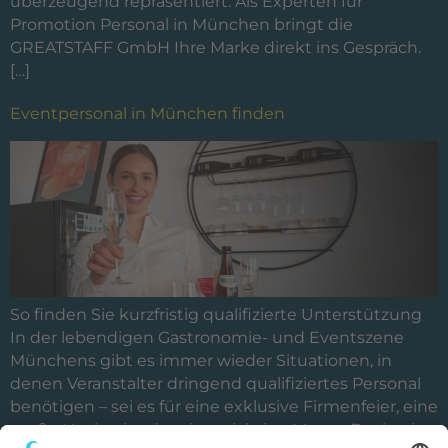
überzeugend repräsentiert. Als Experten für
Promotion Personal in München bringt die
GREATSTAFF GmbH Ihre Marke direkt ins Gespräch.
[…]
Eventpersonal in München finden
So finden Sie kurzfristig qualifizierte Unterstützung
In der lebendigen Gastronomie- und Eventszene
Münchens gibt es immer wieder Situationen, in
denen Veranstalter dringend qualifiziertes Personal
benötigen – sei es für eine exklusive Firmenfeier, eine
große Hochzeit oder eine wichtige Messe. Doch wie